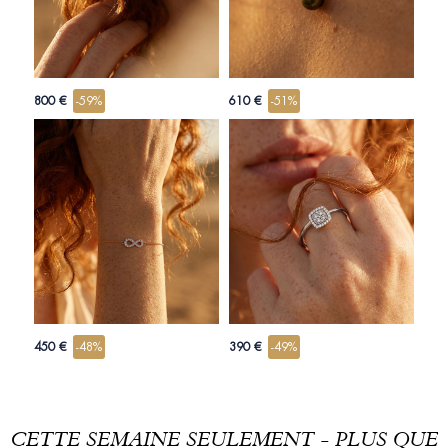
800 €
-59%
610 €
-51%
450 €
-48%
390 €
-49%
CETTE SEMAINE SEULEMENT - PLUS QUE