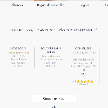
Alliances
Bagues de fiançailles
Bagues
Co
CONTACT
CGV
PLAN DU SITE
RÈGLES DE CONFIDENTIALITÉ
SIÈGE SOCIAL
BOUTIQUE PARIS
CONSEILLERS
R
OPÉRA
(Pas de retour colis)
+33 (0)1 85 09 17 60
EDENLY SA
(Sur rendez-vous)
R
Rue de Rive 4
14 rue des Pyramides
info-fr@edenly.com
1204 Genève
75001 Paris
Lun-Ven : 9h-19h
R
SUISSE
FRANCE
Sam : 9h-12h puis 13h-
18h
4.8 
(24 460)
Retour en haut