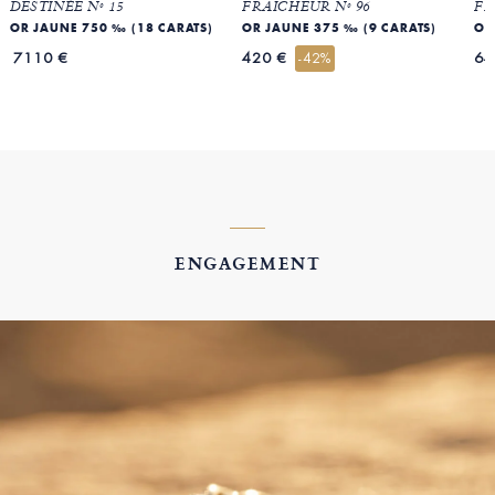
DESTINÉE Nº 15
FRAICHEUR Nº 96
FR
OR JAUNE 750 ‰ (18 CARATS)
OR JAUNE 375 ‰ (9 CARATS)
OR
7110 €
420 €
64
-42%
ENGAGEMENT